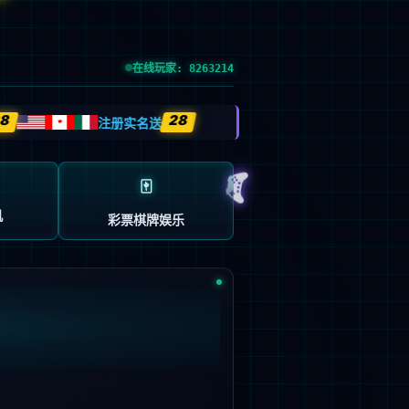
新闻中心
党的建设
多彩
招采信息
leyu.com