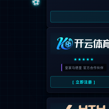
首页
|
关于leyu.com
|
产业体系
|
新闻中心
|
地址： 郑州市管城回族区商鼎路89号新发展科创大厦10层 
服务热线：
0371-55359001
版权所有 © 郑州leyu.com事业投资发展集团有限公司
标签
本