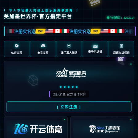
404 error
首页
糟糕,页面找不到了
关于leyu.com
可能的原因是
产业体系
网站可能在进行维护或者出现了程序问题。
秒自动跳转到首页
行业动态
回到首页
新闻中心
党的建设
多彩leyu.com