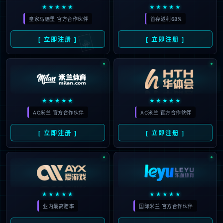
招采信息
版权所有 © 郑州leyu.com事业投资发展集团有限公司
标签
本网站支持IPV6